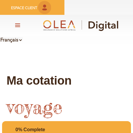
ESPACE CLIENT
ACE PARTENAIRE
Ma cotation
voyage
0% Complete